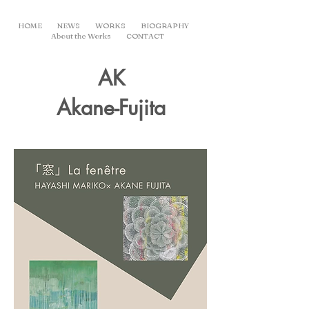
HOME
NEWS
WORKS
BIOGRAPHY
About the Works
CONTACT
AK
Akane-Fujita