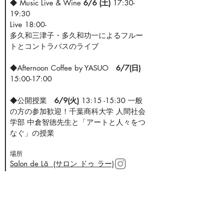
◆ Music Live & Wine
6/6 (土)
1
7:30-
19:30
Live
18:00-
多久和三津子・多久和功一によるフルー
トとコントラバスのライブ
◆Afternoon Coffee by YASUO
6/7(日)
15:00-17:00
◆公開授業
6/9(火)
13:15 -15:30 一般
の方の参加歓迎！千葉商科大学 人間社会
学部 中倉智徳先生と「アートと人々をつ
なぐ」の授業
​場所
Salon de Lã (サロン ドゥ ラー)
​アクセス
〒104-0061
東京都中央区銀座1-9-8
奥野ビル
6階
601 & 607