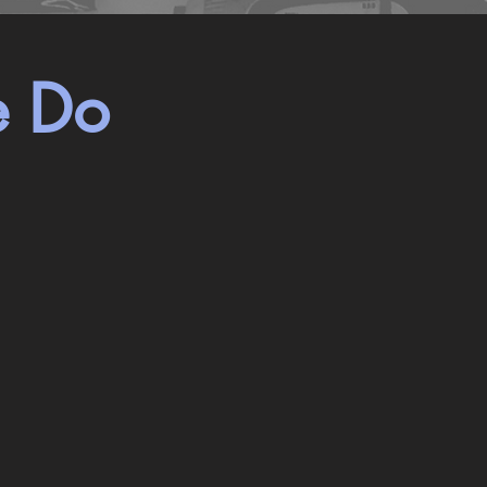
 Do
ion
ART coordination
Commission wor
ア
そ
ー
の
ト
場
の
所、
大
そ
き
の
さ、
人
色、
の
ア
た
ー
め
テ
に
ィ
だ
ス
け
ト
作
選
ら
定、
れ
額
た
装、
唯
場
一
所。
無