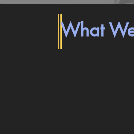
What We
ART consultating
ART direct
施
提
設
案、
の
選
中
定
に
か
A&Mは
ふ
ら
さ
制
わ
作
し
納
い
品
ア
ま
ー
で、
ト
建
の
築
あ
下
り
地
方
か
を
ら
共
仕
に
上