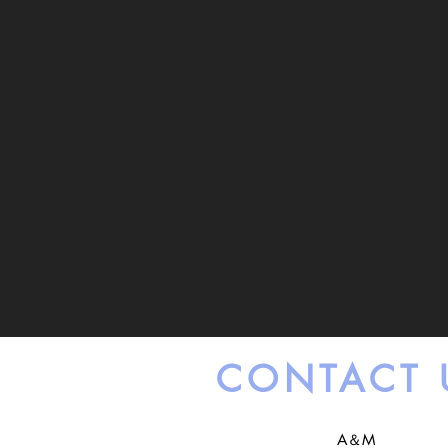
考
げ
え
ま
て
で
い
を
き
ベ
ONLINE
Artist
ま
ス
す。
ト
STORE
な
方
法
で
導
き
ま
す。
CONTACT 
A＆M