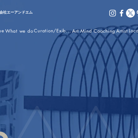
会社エーアンドエム
ue
Curation/Exib...
Loc
What we do
Art Mind Coaching
Artist