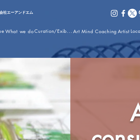
会社エーアンドエム
ue
Curation/Exib...
Loc
What we do
Art Mind Coaching
Artist
consu