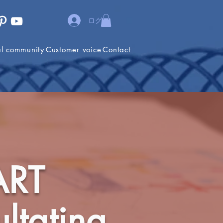
ログイン
al community
Customer voice
Contact
ART
ltating