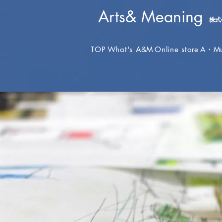
​Arts& Meaning
株式
TOP
What's A&M
Online store
A・M