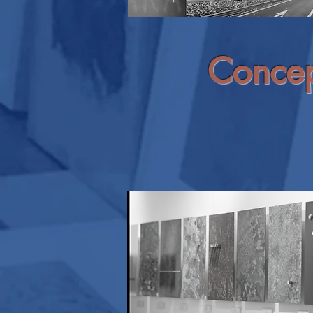
​Conce