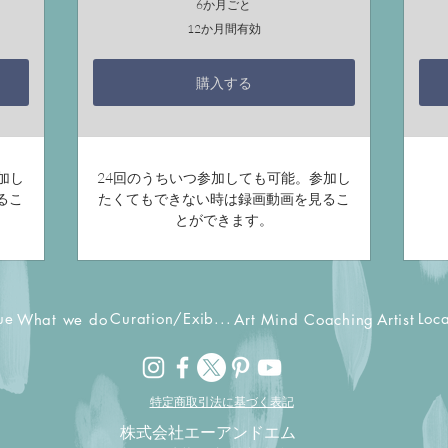
6か月ごと
12か月間有効
購入する
加し
24回のうちいつ参加しても可能。参加し
るこ
たくてもできない時は録画動画を見るこ
とができます。
ue
Curation/Exib...
Loc
What we do
Art Mind Coaching
Artist
​特定商取引法に基づく表記
株式会社エーアンドエム