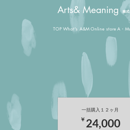
​Arts& Meaning
株式
TOP
What's A&M
Online store
A・M
一括購入１２ヶ月
2
￥
24,000