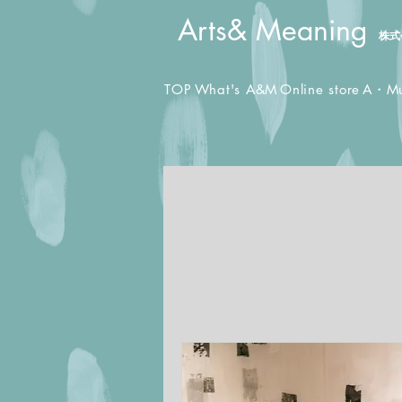
​Arts& Meaning
株式
TOP
What's A&M
Online store
A・M