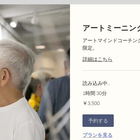
アートミーニン
アートマインドコーチン
限定。
詳細はこちら
読み込み中...
1時間 30分
3,500
￥3,500
円
予約する
プランを見る