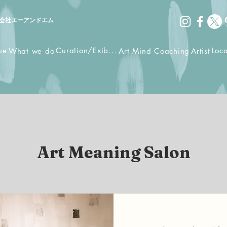
会社エーアンドエム
ue
Curation/Exib...
Loc
What we do
Art Mind Coaching
Artist
Art Meaning Salon