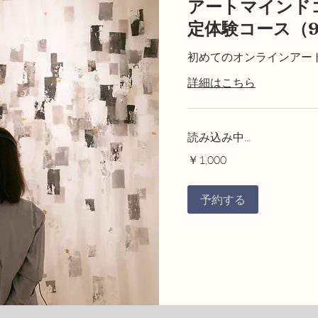
アートマインド
定体験コース（9
初めてのオンラインアー
詳細はこちら
読み込み中...
1,000
￥1,000
円
予約する